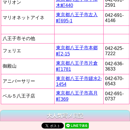
マリオン
2591
木町440
東京都八王子市左入
042-691-
マリオネットアイネ
4146
町695-1
八王子市その他
東京都八王子市本郷
042-625-
フェリエ
7222
町2-15
東京都八王子市片倉
042-636-
御殿山
3633
町1781
東京都八王子市鑓水2-
042-670-
アニバーサリー
6543
1454
東京都八王子市高月
042-691-
ベル５八王子店
0737
町369
大人気写メ日記