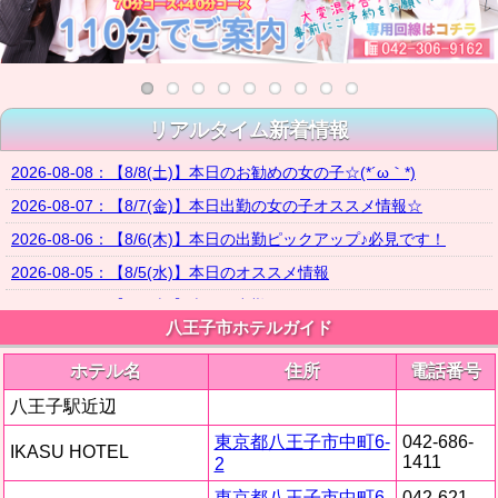
リアルタイム新着情報
2026-08-08：【8/8(土)】本日のお勧めの女の子☆(*´ω｀*)
2026-08-07：【8/7(金)】本日出勤の女の子オススメ情報☆
2026-08-06：【8/6(木)】本日の出勤ピックアップ♪必見です！
2026-08-05：【8/5(水)】本日のオススメ情報
2026-08-04：【8/4(火)】本日の出勤ガチオススメ!!見てください♡
八王子市ホテルガイド
2026-08-03：【8/3(月)】本日激推し体験入店がありますよー♡
ホテル名
住所
電話番号
2026-08-02：【8/2(日)】本日出勤の女の子オススメ情報☆
八王子駅近辺
2026-08-02：【週刊ニュース8月2日号】史上最高に可愛い敏感美少
女『体験入店』＆SSS級の美人GAL入店しました♪
東京都八王子市中町6-
042-686-
IKASU HOTEL
2026-08-01：【8/1(土)】 入店情報(^^♪※限定体験入店特別価格!!!
1411
2
2026-07-31：【7/31(火)】7月最終日！！！！オススメ情報(・ω・)
東京都八王子市中町6-
042-621-