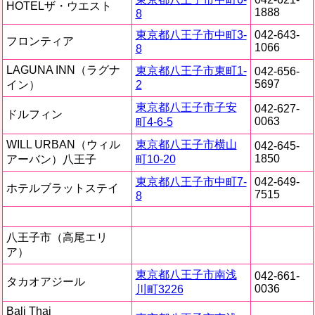
HOTELザ・ウエスト
1888
8
東京都八王子市中町3-
042-643-
フロンティア
1066
8
LAGUNA INN（ラグナ
東京都八王子市東町1-
042-656-
5697
イン）
2
東京都八王子市子安
042-627-
ドルフィン
0063
町4-6-5
WILL URBAN（ウィル
東京都八王子市横山
042-645-
1850
アーバン）八王子
町10-20
東京都八王子市中町7-
042-649-
ホテルブラットステイ
7515
8
八王子市（高尾エリ
ア）
東京都八王子市南浅
042-661-
タカオアジール
0036
川町3226
Bali Thai