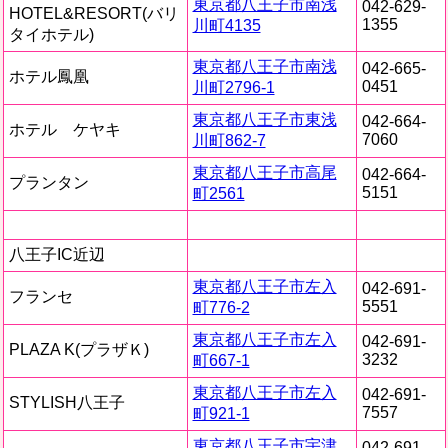
東京都八王子市南浅
042-629-
HOTEL&RESORT(バリ
1355
川町4135
タイホテル)
東京都八王子市南浅
042-665-
ホテル鳳凰
0451
川町2796-1
東京都八王子市東浅
042-664-
ホテル ケヤキ
7060
川町862-7
東京都八王子市高尾
042-664-
プランタン
5151
町2561
八王子IC近辺
東京都八王子市左入
042-691-
フランセ
5551
町776-2
東京都八王子市左入
042-691-
PLAZA K(プラザＫ)
3232
町667-1
東京都八王子市左入
042-691-
STYLISH八王子
7557
町921-1
東京都八王子市宇津
042-691-